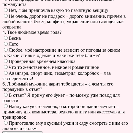
пожалуйста
Нет, я бы предпочла какую-то памятную вещицу
Не очень, дорог не подарок – дорого внимание, причём в
любой валюте: букет, конфеты, украшение или самодельная
открытка
4. Твоё любимое время года?
Весна
Лето
Любое, моё настроение не зависит от погоды за окном
5. Какой стиль в одежде и макияже тебе ближе?
Проверенная временем классика
Что-то женственное, нежное и романтичное
Авангард, спорт-шик, геометрия, колорблок – я за
эксперименты!
6. Любимый мужчина дарит тебе цветы – а чем ты его
порадуешь в ответ?
В ответ? Я приму его букет – по-моему, уже повод для
радости
Найду какую-то мелочь, о которой он давно мечтает –
примочку для компьютера, редкую книгу или аксессуар для
тренировок
Приготовлю ему вкусный ужин и сяду смотреть с ним его
любимый фильм