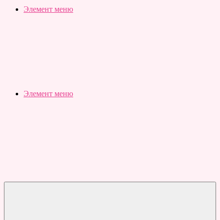
Slubovju.ru
Бесплатные
Элемент меню
онлайн
тесты
Элемент меню