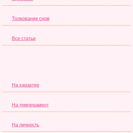
Толкование снов
Все статьи
Серьёзные Тесты
На характер
На темперамент
На личность