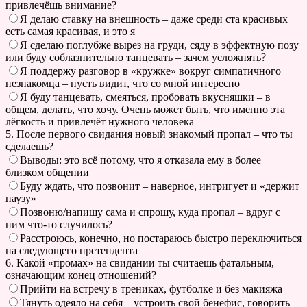
привлечёшь внимание?
Я делаю ставку на внешность – даже среди ста красивых
есть самая красивая, и это я
Я сделаю поглубже вырез на груди, сяду в эффектную позу
или буду соблазнительно танцевать – зачем усложнять?
Я поддержу разговор в «кружке» вокруг симпатичного
незнакомца – пусть видит, что со мной интересно
Я буду танцевать, смеяться, пробовать вкусняшки – в
общем, делать, что хочу. Очень может быть, что именно эта
лёгкость и привлечёт нужного человека
5. После первого свидания новый знакомый пропал – что ты
сделаешь?
Выводы: это всё потому, что я отказала ему в более
близком общении
Буду ждать, что позвонит – наверное, интригует и «держит
паузу»
Позвоню/напишу сама и спрошу, куда пропал – вдруг с
ним что-то случилось?
Расстроюсь, конечно, но постараюсь быстро переключиться
на следующего претендента
6. Какой «промах» на свидании ты считаешь фатальным,
означающим конец отношений?
Прийти на встречу в трениках, футболке и без макияжа
Тянуть одеяло на себя – устроить свой бенефис, говорить