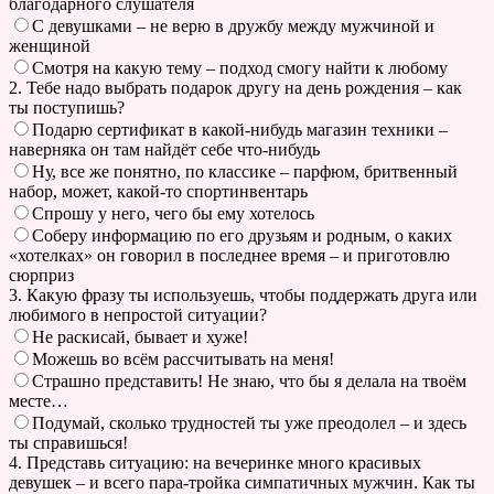
благодарного слушателя
С девушками – не верю в дружбу между мужчиной и
женщиной
Смотря на какую тему – подход смогу найти к любому
2. Тебе надо выбрать подарок другу на день рождения – как
ты поступишь?
Подарю сертификат в какой-нибудь магазин техники –
наверняка он там найдёт себе что-нибудь
Ну, все же понятно, по классике – парфюм, бритвенный
набор, может, какой-то спортинвентарь
Спрошу у него, чего бы ему хотелось
Соберу информацию по его друзьям и родным, о каких
«хотелках» он говорил в последнее время – и приготовлю
сюрприз
3. Какую фразу ты используешь, чтобы поддержать друга или
любимого в непростой ситуации?
Не раскисай, бывает и хуже!
Можешь во всём рассчитывать на меня!
Страшно представить! Не знаю, что бы я делала на твоём
месте…
Подумай, сколько трудностей ты уже преодолел – и здесь
ты справишься!
4. Представь ситуацию: на вечеринке много красивых
девушек – и всего пара-тройка симпатичных мужчин. Как ты