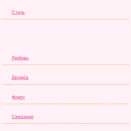
Стиль
Отношения
Любовь
Дружба
Флирт
Свидание