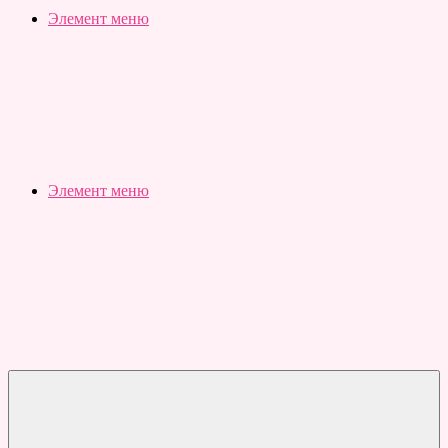
Slubovju.ru
Бесплатные
Элемент меню
онлайн
тесты
Элемент меню