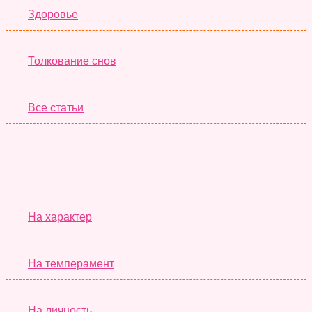
Здоровье
Толкование снов
Все статьи
Серьёзные Тесты
На характер
На темперамент
На личность