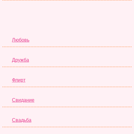
Отношения
Любовь
Дружба
Флирт
Свидание
Свадьба