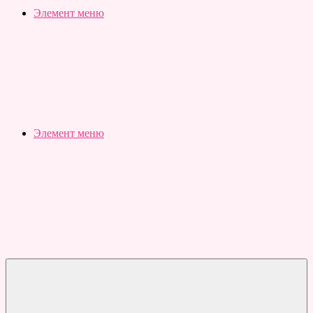
Slubovju.ru
Бесплатные
Элемент меню
онлайн
тесты
Элемент меню