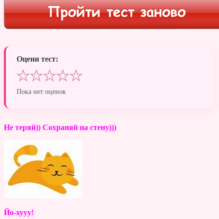
Оцени тест:
★
★
★
★
★
Пока нет оценок
Не теряй)) Сохраняй на стену)))
Йо-хууу!