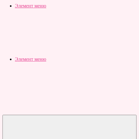
Slubovju.ru
Бесплатные
Элемент меню
онлайн
тесты
Элемент меню