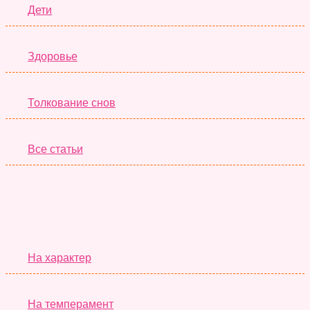
Дети
Здоровье
Толкование снов
Все статьи
Серьёзные Тесты
На характер
На темперамент