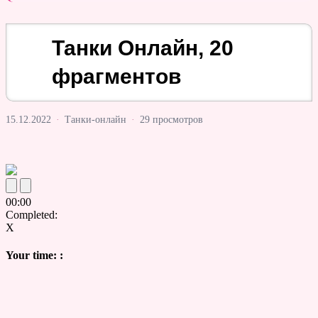
Танки Онлайн, 20
фрагментов
15.12.2022
·
Танки-онлайн
·
29 просмотров
00
:
00
Completed:
X
Your time:
: