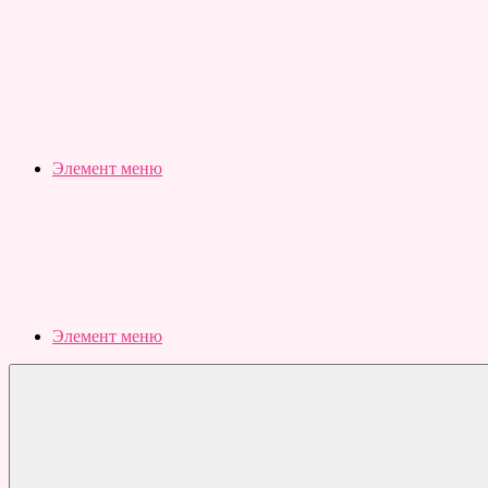
Slubovju.ru
Бесплатные
онлайн
тесты
Элемент меню
Элемент меню