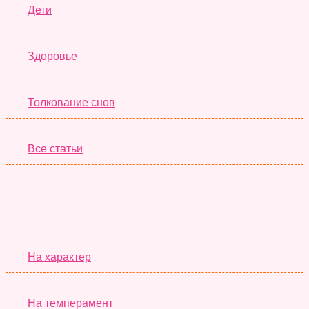
Дети
Здоровье
Толкование снов
Все статьи
Серьёзные Тесты
На характер
На темперамент