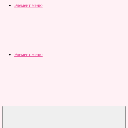
Slubovju.ru
Бесплатные
Элемент меню
онлайн
тесты
Элемент меню