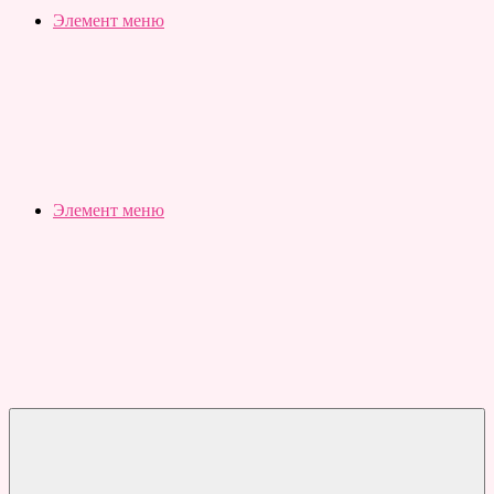
Slubovju.ru
Бесплатные
Элемент меню
онлайн
тесты
Элемент меню