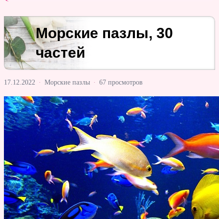
Морские пазлы, 30
частей
17.12.2022
·
Морские пазлы
·
67 просмотров