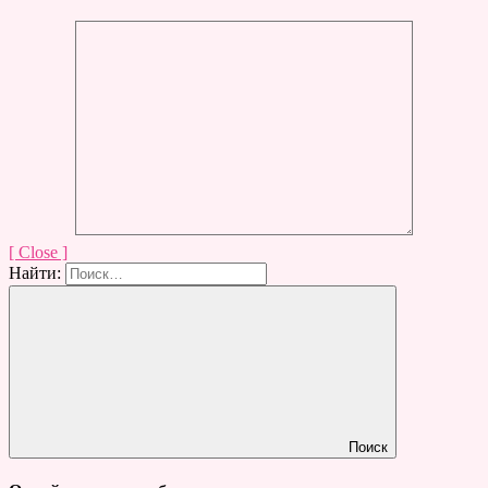
[ Close ]
Найти:
Поиск