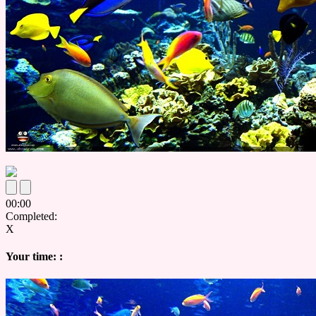
00
:
00
Completed:
X
Your time:
: