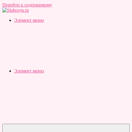
Перейти к содержимому
Slubovju.ru
Бесплатные
Элемент меню
онлайн
тесты
Элемент меню