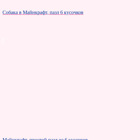
Собака в Майнкрафт, пазл 6 кусочков
Майнкрафт, простой пазл из 6 кусочков