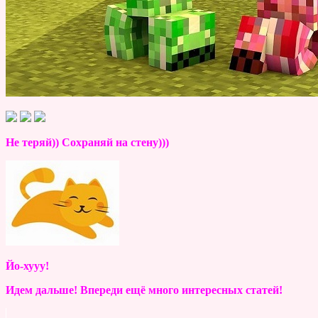
Не теряй)) Сохраняй на стену)))
Йо-хууу!
Идем дальше! Впереди ещё много интересных статей!