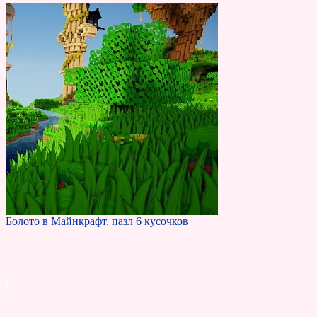
Болото в Майнкрафт, пазл 6 кусочков