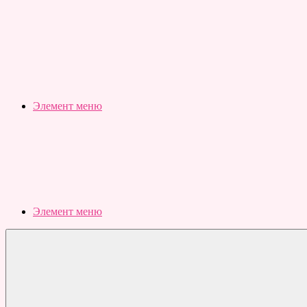
Slubovju.ru
Бесплатные
онлайн
тесты
Элемент меню
Элемент меню