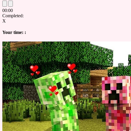
00
:
00
Completed:
X
Your time:
: