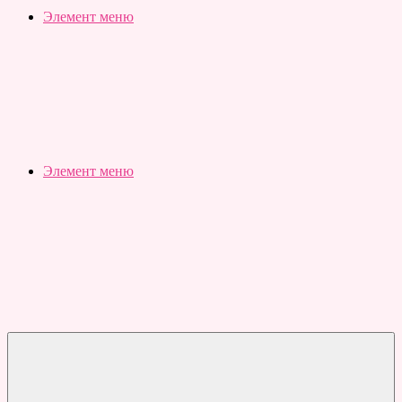
Slubovju.ru
Бесплатные
Элемент меню
онлайн
тесты
Элемент меню