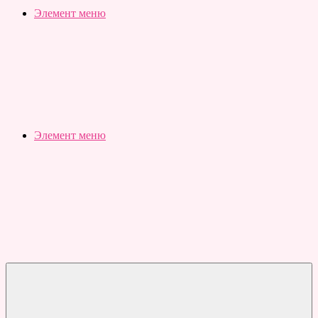
Slubovju.ru
Бесплатные
Элемент меню
онлайн
тесты
Элемент меню