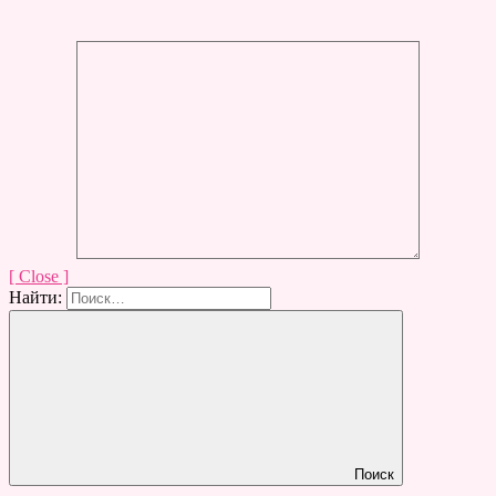
[ Close ]
Найти:
Поиск