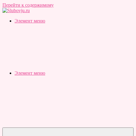
Перейти к содержимому
Slubovju.ru
Бесплатные
Элемент меню
онлайн
тесты
Элемент меню