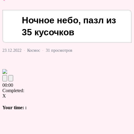
Ночное небо, пазл из
35 кусочков
23.12.2022
·
Космос
·
31 просмотров
00
:
00
Completed:
X
Your time:
: