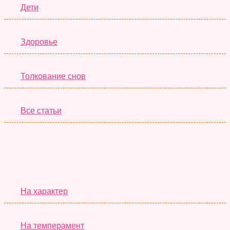
Дети
Здоровье
Толкование снов
Все статьи
Серьёзные Тесты
На характер
На темперамент