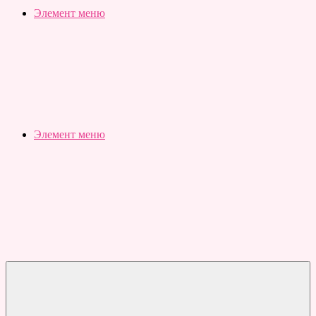
Slubovju.ru
Бесплатные
Элемент меню
онлайн
тесты
Элемент меню