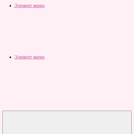
Slubovju.ru
Бесплатные
Элемент меню
онлайн
тесты
Элемент меню