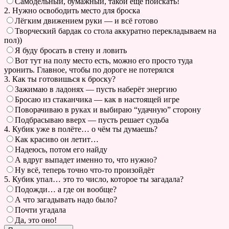
Самодельный, бумажный, такой ещё поискать!
2. Нужно освободить место для броска
Лёгким движением руки — и всё готово
Творческий бардак со стола аккуратно перекладываем на
пол))
Я буду бросать в стену и ловить
Вот тут на полу место есть, можно его просто туда
уронить. Главное, чтобы по дороге не потерялся
3. Как ты готовишься к броску?
Зажимаю в ладонях — пусть наберёт энергию
Бросаю из стаканчика — как в настоящей игре
Поворачиваю в руках и выбираю “удачную” сторону
Подбрасываю вверх — пусть решает судьба
4. Кубик уже в полёте… о чём ты думаешь?
Как красиво он летит…
Надеюсь, потом его найду
А вдруг выпадет именно то, что нужно?
Ну всё, теперь точно что-то произойдёт
5. Кубик упал… это то число, которое ты загадала?
Подожди… а где он вообще?
А что загадывать надо было?
Почти угадала
Да, это оно!