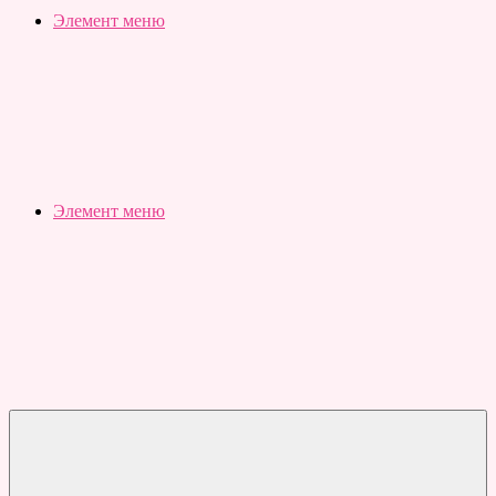
Slubovju.ru
Бесплатные
Элемент меню
онлайн
тесты
Элемент меню