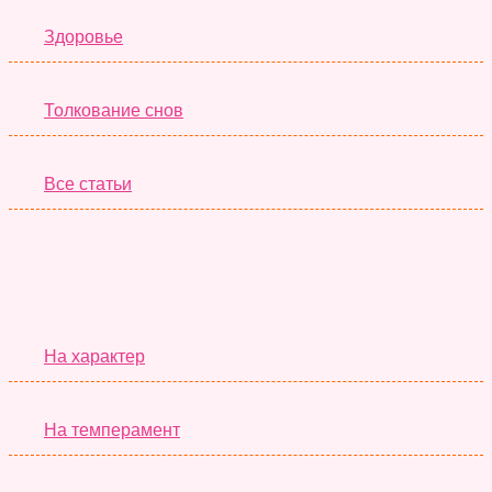
Здоровье
Толкование снов
Все статьи
Серьёзные Тесты
На характер
На темперамент