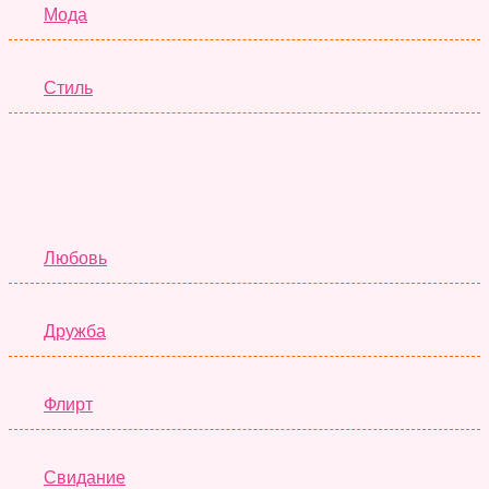
Мода
Стиль
Отношения
Любовь
Дружба
Флирт
Свидание