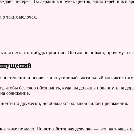
уждает интерес. Ты держишь в руках цветок, мило теребишь шарф
м о таких мелочах.
ь для него что-нибудь приятное. Он сам не поймет, прочему ты с
 ошущений
то постепенно и ненавязчиво усиливай тактильный контакт с ним
ку, чтобы без слов обозначить, куда вы должны повернуть на до
 на сближение.
т почти по дружески, но обладают большой силой притяжения.
 тоже не мало. Но вот заботливая девушка — это настоящая на