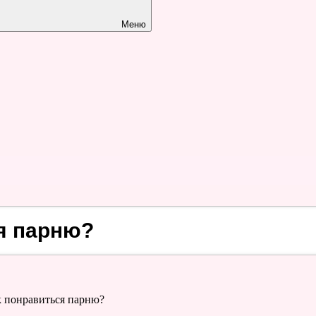
Меню
я парню?
к понравиться парню?