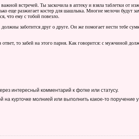
ажной встречей. Ты заскочила в аптеку и взяла таблетки от изжо
о еще разжигает костер для шашлыка. Многие мелочи будут замеча
я, что ему с тобой повезло.
 должны заботится друг о друге. Он же помогает нести тебе сум
в ответ, то забей на этого парня. Как говорится: с мужчиной д
через интересный комментарий к фотке или статусу.
й на курточке молнией или выполнить какое-то поручение 