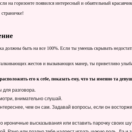
если на горизонте появился интересный и обаятельный красавчи
 страничке!
ение
а должны быть на все 100%. Если ты умеешь скрывать недостатк
отталкивающих жестов и вызывающих манер, ты приветливо улыба
расположить его к себе, показать ему, что ты именно та деву
ы для разговора.
смотри, внимательно слушай.
интереснее, чем он сам. Задавай вопросы, если он восторже
его ироничные высказывания или вставить парочку своих шу
ой. Рано или поздно тебе надоест играть чужую роль. Да и