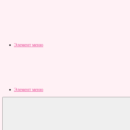
Slubovju.ru
Бесплатные
онлайн
тесты
Элемент меню
Элемент меню