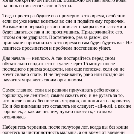
когда конкретно он писается. Возможно он пьет много воды
на ночь и писается часов в 5 утра.
Тогда просто разбудите его примерно в это время, особенно
если он уже начал возиться во сне и подайте ему горшочек.
Возможно в первый раз он пописает с закрытыми глазами и
будет шататься так и не проснувшись. Придерживайте его,
чтобы он не ударился. Постепенно, раз за разом, он
привыкнет просыпаться в это время и сам будет будить вас. Не
ленитесь просыпаться и проблема постепенно уйдет.
Для начала — неплохо. А так постарайтесь перед сном
обязательно сводить его в туалет через 15 минут после
последнего приема жидкости, или еще попозже, если он не
хочет сильно спать. И не переживайте, рано или поздно он
научится управлять своим организмом.
Самое главное, если вы решили приучивать ребеночка к
горшочку, не лениться, самим сажать его, и не ругать за то,
что после ваших бесполезных трудов, он пописал на кроватку.
Но и без внимания это оставлять не следует: «ай-я-яй, а как же
горшочек, а как же пи-пи», нужно показать, что мама
огорчилась.
Наберитесь терпения, после полутора лет, когда вы без конца
боретесь за чистоплотность малыша, а он время от времени