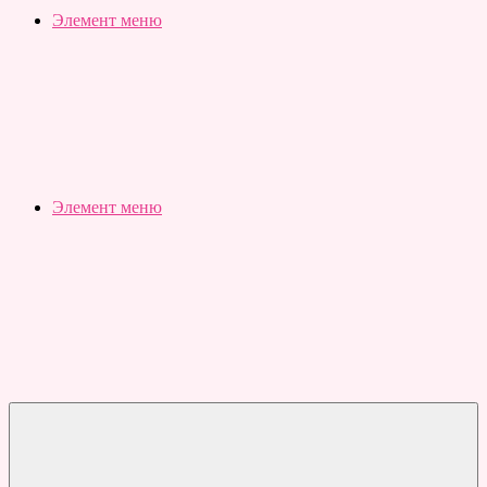
Slubovju.ru
Бесплатные
Элемент меню
онлайн
тесты
Элемент меню