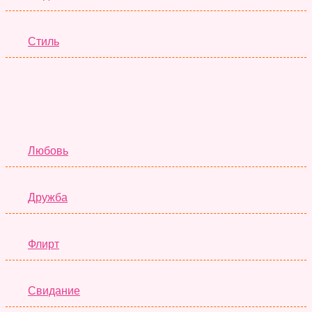
Стиль
Отношения
Любовь
Дружба
Флирт
Свидание