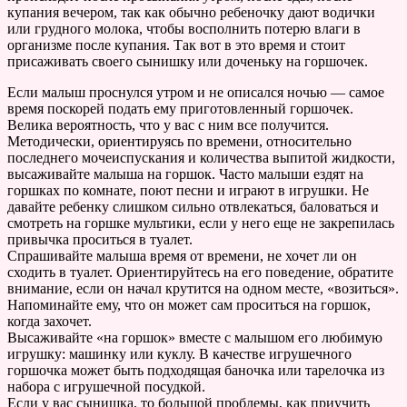
купания вечером, так как обычно ребеночку дают водички
или грудного молока, чтобы восполнить потерю влаги в
организме после купания. Так вот в это время и стоит
присаживать своего сынишку или доченьку на горшочек.
Если малыш проснулся утром и не описался ночью — самое
время поскорей подать ему приготовленный горшочек.
Велика вероятность, что у вас с ним все получится.
Методически, ориентируясь по времени, относительно
последнего мочеиспускания и количества выпитой жидкости,
высаживайте малыша на горшок. Часто малыши ездят на
горшках по комнате, поют песни и играют в игрушки. Не
давайте ребенку слишком сильно отвлекаться, баловаться и
смотреть на горшке мультики, если у него еще не закрепилась
привычка проситься в туалет.
Спрашивайте малыша время от времени, не хочет ли он
сходить в туалет. Ориентируйтесь на его поведение, обратите
внимание, если он начал крутится на одном месте, «возиться».
Напоминайте ему, что он может сам проситься на горшок,
когда захочет.
Высаживайте «на горшок» вместе с малышом его любимую
игрушку: машинку или куклу. В качестве игрушечного
горшочка может быть подходящая баночка или тарелочка из
набора с игрушечной посудкой.
Если у вас сынишка, то большой проблемы, как приучить