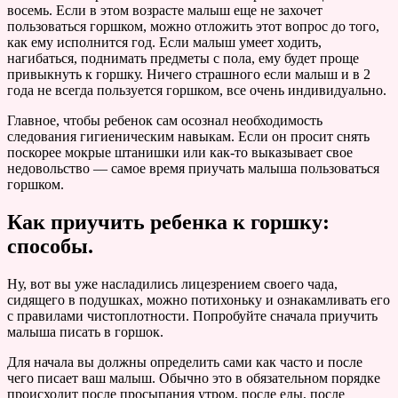
восемь. Если в этом возрасте малыш еще не захочет
пользоваться горшком, можно отложить этот вопрос до того,
как ему исполнится год. Если малыш умеет ходить,
нагибаться, поднимать предметы с пола, ему будет проще
привыкнуть к горшку. Ничего страшного если малыш и в 2
года не всегда пользуется горшком, все очень индивидуально.
Главное, чтобы ребенок сам осознал необходимость
следования гигиеническим навыкам. Если он просит снять
поскорее мокрые штанишки или как-то выказывает свое
недовольство — самое время приучать малыша пользоваться
горшком.
Как приучить ребенка к горшку:
способы.
Ну, вот вы уже насладились лицезрением своего чада,
сидящего в подушках, можно потихоньку и ознакамливать его
с правилами чистоплотности. Попробуйте сначала приучить
малыша писать в горшок.
Для начала вы должны определить сами как часто и после
чего писает ваш малыш. Обычно это в обязательном порядке
происходит после просыпания утром, после еды, после