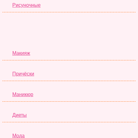
Рисуночные
Красота
Макияж
Причёски
Маникюр
Диеты
Мода