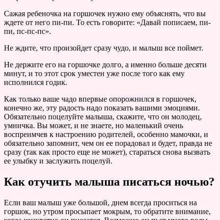
Сажая ребеночка на горшочек нужно ему объяснять, что вы
ждете от него пи-пи. То есть говорите: «Давай пописаем, пи-
пи, пс-пс-пс».
Не ждите, что произойдет сразу чудо, и малыш все поймет.
Не держите его на горшочке долго, а именно больше десяти
минут, и то этот срок уместен уже после того как ему
исполнился годик.
Как только ваше чадо впервые опорожнился в горшочек,
конечно же, эту радость надо показать вашими эмоциями.
Обязательно поцелуйте малыша, скажите, что он молодец,
умничка. Вы может, и не знаете, но маленький очень
воспреимчев к настроению родителей, особенно мамочки, и
обязательно запомнит, чем он ее порадовал и будет, правда не
сразу (так как просто еще не может), стараться снова вызвать
ее улыбку и заслужить поцелуй.
Как отучить малыша писаться ночью?
Если ваш малыш уже большой, днем всегда проситься на
горшок, но утром просыпает мокрым, то обратите внимание,