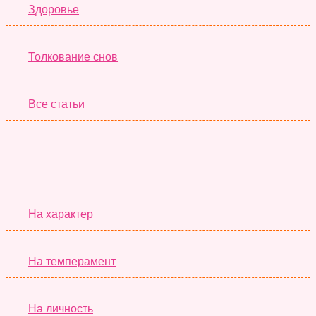
Здоровье
Толкование снов
Все статьи
Серьёзные Тесты
На характер
На темперамент
На личность