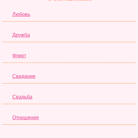
Любовь
Дружба
Флирт
Свидание
Свадьба
Отношения