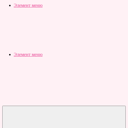
Slubovju.ru
Бесплатные
Элемент меню
онлайн
тесты
Элемент меню