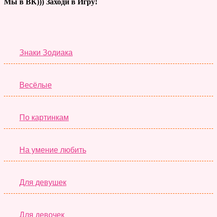
Мы в ВК))) Заходи в Игру!
Тесты дня
Знаки Зодиака
Весёлые
По картинкам
На умение любить
Для девушек
Для девочек