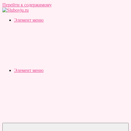
Перейти к содержимому
Slubovju.ru
Бесплатные
Элемент меню
онлайн
тесты
Элемент меню