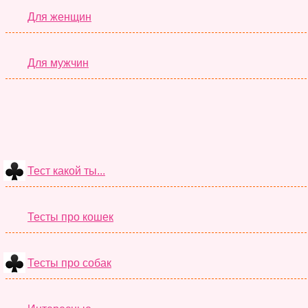
Для женщин
Для мужчин
Тест какой ты...
Тесты про кошек
Тесты про собак