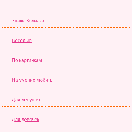
Знаки Зодиака
Весёлые
По картинкам
На умение любить
Для девушек
Для девочек