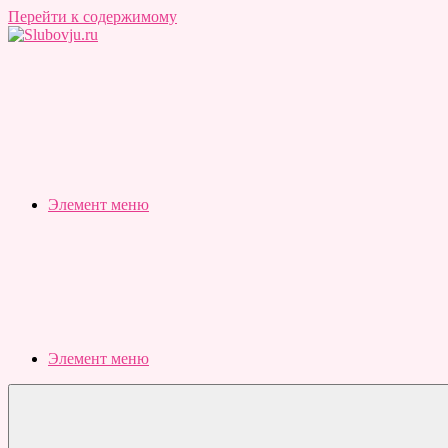
Перейти к содержимому
Slubovju.ru
Бесплатные
онлайн
тесты
Элемент меню
Элемент меню