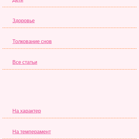
Здоровье
Толкование снов
Все статьи
Серьёзные Тесты
На характер
На темперамент