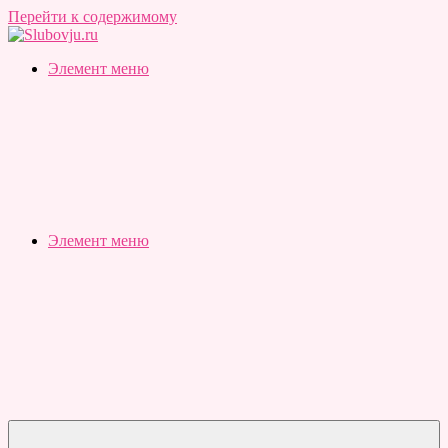
Перейти к содержимому
Slubovju.ru
Бесплатные
Элемент меню
онлайн
тесты
Элемент меню