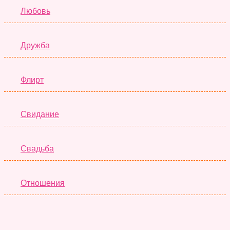
Любовь
Дружба
Флирт
Свидание
Свадьба
Отношения