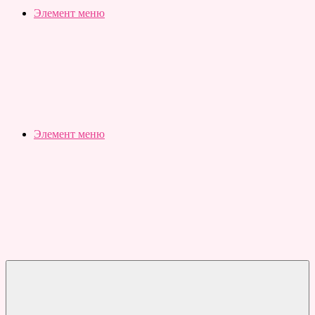
Slubovju.ru
Бесплатные
Элемент меню
онлайн
тесты
Элемент меню