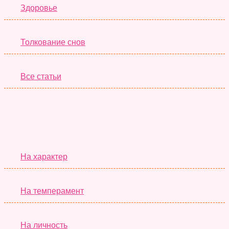
Здоровье
Толкование снов
Все статьи
Серьёзные Тесты
На характер
На темперамент
На личность