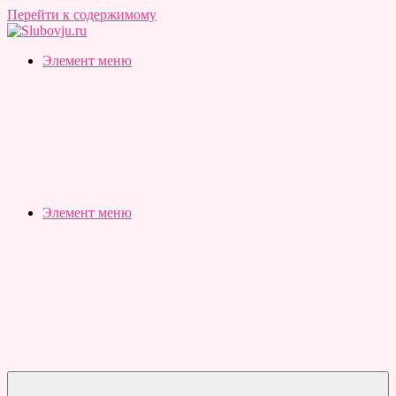
Перейти к содержимому
Slubovju.ru
Бесплатные
Элемент меню
онлайн
тесты
Элемент меню