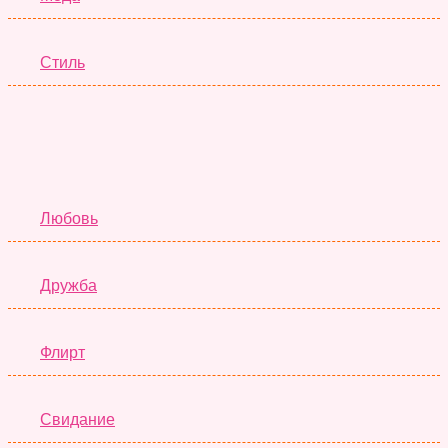
Стиль
Отношения
Любовь
Дружба
Флирт
Свидание