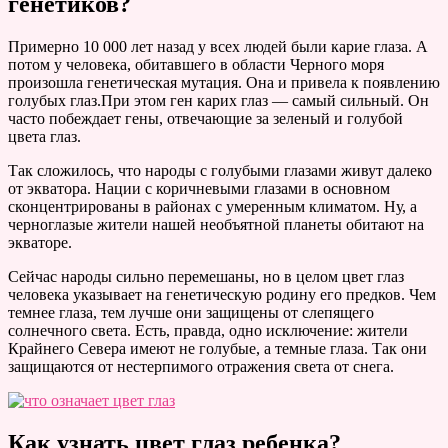
генетиков?
Примерно 10 000 лет назад у всех людей были карие глаза. А
потом у человека, обитавшего в области Черного моря
произошла генетическая мутация. Она и привела к появлению
голубых глаз.При этом ген карих глаз — самый сильный. Он
часто побеждает гены, отвечающие за зеленый и голубой
цвета глаз.
Так сложилось, что народы с голубыми глазами живут далеко
от экватора. Нации с коричневыми глазами в основном
сконцентрированы в районах с умеренным климатом. Ну, а
черноглазые жители нашей необъятной планеты обитают на
экваторе.
Сейчас народы сильно перемешаны, но в целом цвет глаз
человека указывает на генетическую родину его предков. Чем
темнее глаза, тем лучше они защищены от слепящего
солнечного света. Есть, правда, одно исключение: жители
Крайнего Севера имеют не голубые, а темные глаза. Так они
защищаются от нестерпимого отражения света от снега.
Как узнать цвет глаз ребенка?