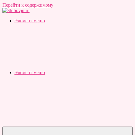
Перейти к содержимому
Slubovju.ru
Бесплатные
Элемент меню
онлайн
тесты
Элемент меню