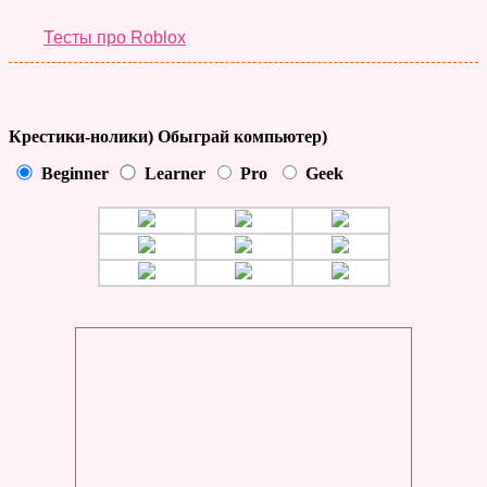
Тесты про Roblox
Крестики-нолики) Обыграй компьютер)
Beginner
Learner
Pro
Geek