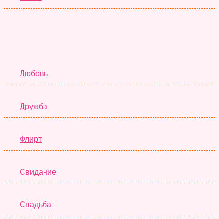
Отношения
Любовь
Дружба
Флирт
Свидание
Свадьба