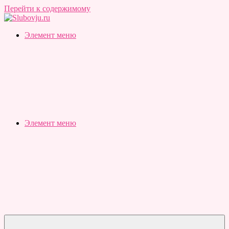
Перейти к содержимому
Slubovju.ru
Бесплатные
Элемент меню
онлайн
тесты
Элемент меню