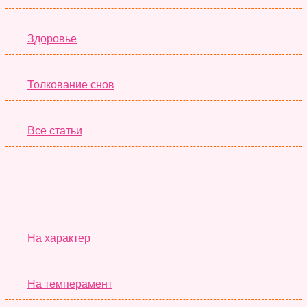
Здоровье
Толкование снов
Все статьи
Серьёзные Тесты
На характер
На темперамент