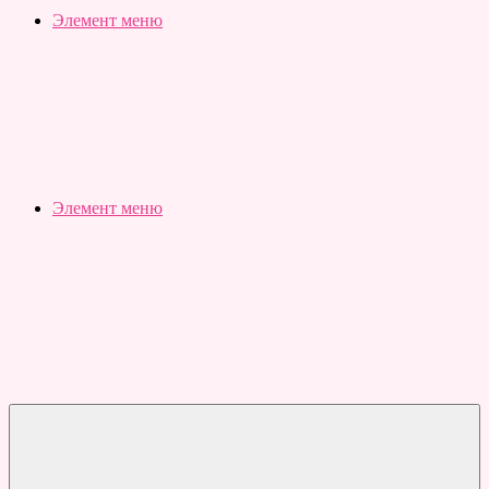
Slubovju.ru
Бесплатные
Элемент меню
онлайн
тесты
Элемент меню