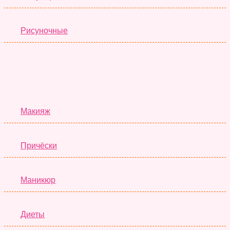
Рисуночные
Красота
Макияж
Причёски
Маникюр
Диеты