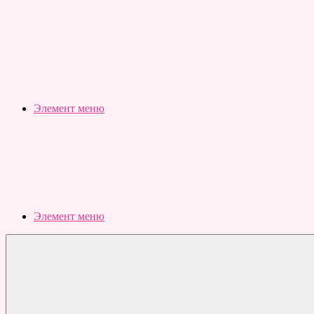
Slubovju.ru
Бесплатные
онлайн
тесты
Элемент меню
Элемент меню