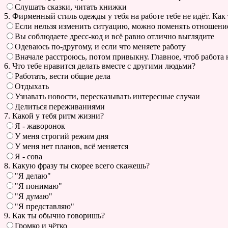
Слушать сказки, читать книжки
5. Фирменный стиль одежды у тебя на работе тебе не идёт. Как
Если нельзя изменить ситуацию, можно поменять отношение
Вы соблюдаете дресс-код и всё равно отлично выглядите
Одеваюсь по-другому, и если что меняете работу
Вначале расстроюсь, потом привыкну. Главное, чтоб работа 
6. Что тебе нравится делать вместе с другими людьми?
Работать, вести общие дела
Отдыхать
Узнавать новости, пересказывать интересные случаи
Делиться переживаниями
7. Какой у тебя ритм жизни?
Я - жаворонок
У меня строгий режим дня
У меня нет планов, всё меняется
Я - сова
8. Какую фразу ты скорее всего скажешь?
"Я делаю"
"Я понимаю"
"Я думаю"
"Я представляю"
9. Как ты обычно говоришь?
Громко и чётко