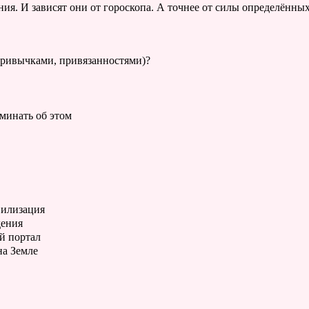
ия. И зависят они от гороскопа. А точнее от силы определённых
привычками, привязанностями)?
минать об этом
вилизация
дения
ой портал
на Земле