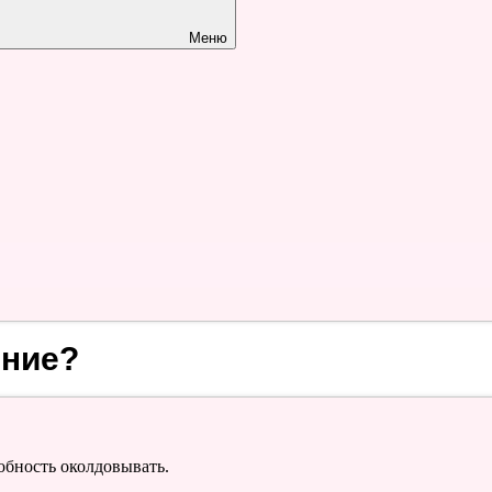
Меню
яние?
обность околдовывать.