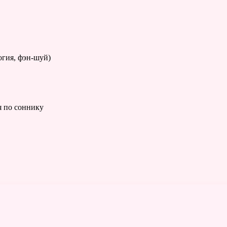
огия, фэн-шуй)
я по соннику